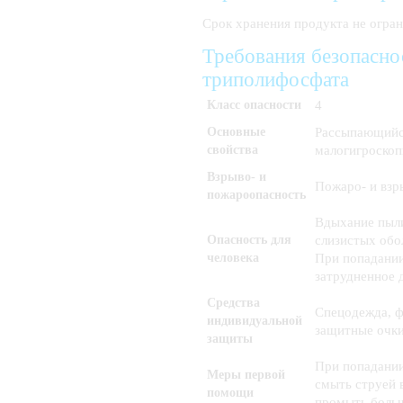
Срок хранения продукта не огран
Требования безопасно
триполифосфата
Класс опасности
4
Основные
Рассыпающийся
свойства
малогигроскоп
Взрыво- и
Пожаро- и взр
пожароопасность
Вдыхание пыли
Опасность для
слизистых обо
человека
При попадании
затрудненное 
Средства
Спецодежда, 
индивидуальной
защитные очки
защиты
При попадании
Меры первой
смыть струей 
помощи
промыть боль