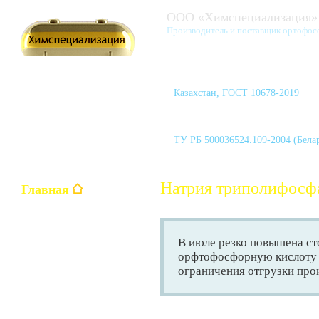
ООО «Химспециализация»
Производитель и поставщик ортофос
Казахстан, ГОСТ 10678-2019
Кислота Азотная 60% марка А
ТУ РБ 500036524.109-2004 (Бела
Натрия триполифосф
Главная
Ортофосфорная кислота
В июле резко повышена ст
H
PO
3
4
орфтофосфорную кислоту
ограничения отгрузки про
Уксусная кислота
CH
COOH
3