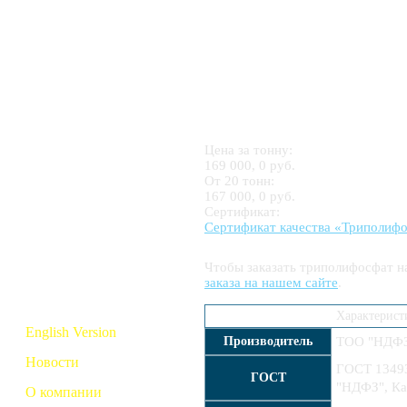
Серная кислота
H
SO
и электролиты
2
4
Азотная кислота
HNO
3
Соляная кислота
Цена за тонну:
HCl
169 000, 0 руб.
От 20 тонн:
167 000, 0 руб.
Дистиллированная
Сертификат:
вода
Сертификат качества «Триполифо
Тринатрий
Чтобы заказать триполифосфат н
заказа на нашем сайте
.
и триполифосфат
Характерист
English Version
Производитель
ТОО "НДФЗ"
Новости
ГОСТ 13493
ГОСТ
"НДФЗ", Ка
О компании