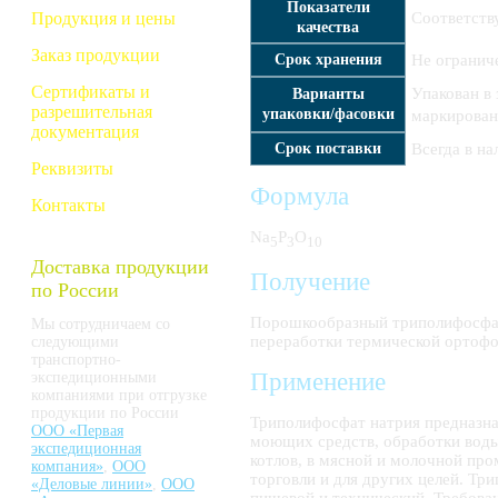
Показатели
Продукция и цены
Соответств
качества
Заказ продукции
Срок хранения
Не огранич
Сертификаты и
Упакован в
Варианты
разрешительная
упаковки/фасовки
маркирован
документация
Срок поставки
Всегда в на
Реквизиты
Формула
Контакты
Na
P
O
5
3
10
Доставка продукции
Получение
по России
Порошкообразный триполифосфат
Мы сотрудничаем со
переработки термической ортоф
следующими
транспортно-
Применение
экспедиционными
компаниями при отгрузке
продукции по России
Триполифосфат натрия предназна
ООО «Первая
моющих средств, обработки воды
экспедиционная
котлов, в мясной и молочной пр
компания»
,
ООО
торговли и для других целей. Т
«Деловые линии»
,
ООО