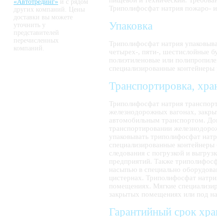
пищевой и технический. Требова
«Автотрединг»
и с рядом
Триполифосфат натрия пожаро- и 
других компаний. Цены
доставки вы можете
Упаковка
уточнить у
представителей
перечисленных
Триполифосфат натрия упаковыва
компаний.
четырех-, пяти-, шестислойные 
полиэтиленовые или полипропиле
специализированные контейнеры 
Транспортировка, хра
Триполифосфат натрия транспор
железнодорожных вагонах, закр
автомобильным транспортом. До
транспортировании железнодор
упаковывать триполифосфат натр
специализированные контейнеры б
следования с погрузкой и выгруз
предприятий. Также триполифос
насыпью в специально оборудова
цистернах. Триполифосфат натри
помещениях. Мягкие специализир
закрытых помещениях или под на
Гарантийный срок хра