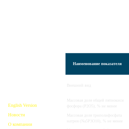
Серная кислота
H
SO
и электролиты
2
4
Азотная кислота
HNO
3
Соляная кислота
HCl
Наименование показателя
Дистиллированная
вода
Тринатрий
Внешний вид
и триполифосфат
Массовая доля общей пятиокиси
English Version
фосфора (P2O5), % не менее
Новости
Массовая доля триполифосфата
натрия (Na5P3O10), % не менее
О компании