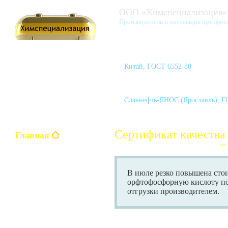
ООО «Химспециализация»
Производитель и поставщик ортофос
Кислота ортофосфорная марк
Китай, ГОСТ 6552-80
Кислота серная техническая (1
Славнефть-ЯНОС (Ярославль), Г
Сертификат качеств
Главная
натрия» технический
Ортофосфорная кислота
В июле резко повышена сто
H
PO
3
4
орфтофосфорную кислоту п
отгрузки производителем.
Уксусная кислота
CH
COOH
3