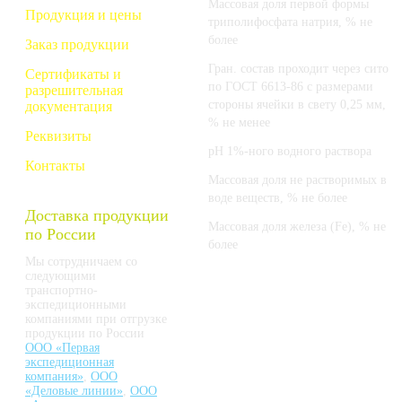
Массовая доля первой формы
Продукция и цены
триполифосфата натрия, % не
более
Заказ продукции
Гран. состав проходит через сито
Сертификаты и
по ГОСТ 6613-86 с размерами
разрешительная
стороны ячейки в свету 0,25 мм,
документация
% не менее
Реквизиты
pH 1%-ного водного раствора
Контакты
Массовая доля не растворимых в
воде веществ, % не более
Доставка продукции
Массовая доля железа (Fe), % не
по России
более
Мы сотрудничаем со
следующими
транспортно-
экспедиционными
компаниями при отгрузке
продукции по России
ООО «Первая
экспедиционная
компания»
,
ООО
«Деловые линии»
,
ООО