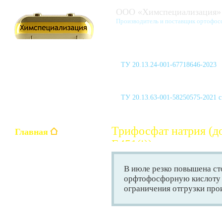
ООО «Химспециализация»
Производитель и поставщик ортофос
Кислота ортофосфорная улуч
ТУ 20.13.24-001-67718646-2023
Перекись водорода, 60 %
ТУ 20.13.63-001-58250575-2021 с
Трифосфат натрия (д
Главная
Е451(i))
Ортофосфорная кислота
В июле резко повышена ст
H
PO
3
4
орфтофосфорную кислоту
ограничения отгрузки про
Уксусная кислота
CH
COOH
3