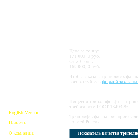
Серная кислота
H
SO
и электролиты
2
4
Азотная кислота
HNO
3
Соляная кислота
Цена за тонну:
HCl
171 000, 0 руб.
От 20 тонн:
169 000, 0 руб.
Дистиллированная
вода
Чтобы заказать триполифосфат н
воспользуйтесь
формой заказа на
Тринатрий
и триполифосфат
Пищевой триполифосфат натрия 
требованиям ГОСТ 13493-86.
English Version
Триполифосфат натрия произведен
по всей России.
Новости
О компании
Показатель качества триполи