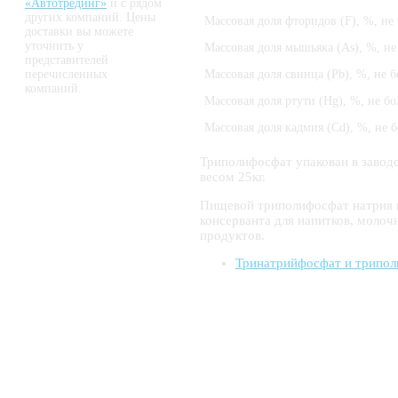
«Автотрединг»
и с рядом
других компаний. Цены
Массовая доля фторидов (F), %, не 
доставки вы можете
уточнить у
Массовая доля мышьяка (As), %, не
представителей
перечисленных
Массовая доля свинца (Pb), %, не б
компаний.
Массовая доля ртути (Hg), %, не бо
Массовая доля кадмия (Cd), %, не б
Триполифосфат упакован в завод
весом 25кг.
Пищевой триполифосфат натрия и
консерванта для напитков, моло
продуктов.
Тринатрийфосфат и трипо