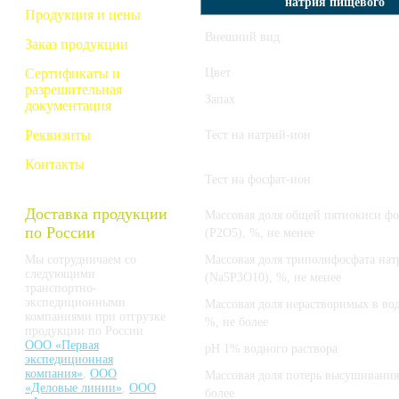
натрия пищевого
Продукция и цены
Внешний вид
Заказ продукции
Сертификаты и
Цвет
разрешительная
Запах
документация
Реквизиты
Тест на натрий-ион
Контакты
Тест на фосфат-ион
Доставка продукции
Массовая доля общей пятиокиси ф
по России
(Р2О5), %, не менее
Мы сотрудничаем со
Массовая доля триполифосфата нат
следующими
(Na5Р3О10), %, не менее
транспортно-
экспедиционными
Массовая доля нерастворимых в вод
компаниями при отгрузке
%, не более
продукции по России
ООО «Первая
pH 1% водного раствора
экспедиционная
компания»
,
ООО
Массовая доля потерь высушивания
«Деловые линии»
,
ООО
более